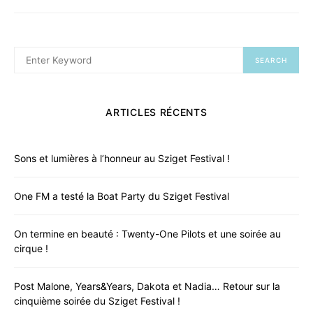
SEARCH
When autocomplete results are available use up an
SEARCH
FOR:
ARTICLES RÉCENTS
Sons et lumières à l’honneur au Sziget Festival !
One FM a testé la Boat Party du Sziget Festival
On termine en beauté : Twenty-One Pilots et une soirée au
cirque !
Post Malone, Years&Years, Dakota et Nadia… Retour sur la
cinquième soirée du Sziget Festival !