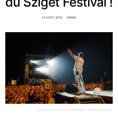
du Sziget Festival !
13 AOÛT 2019
EMMA
@ FURESZ ZSOLT PHOTOGRAPHY – WWW.KEPBEN.HU