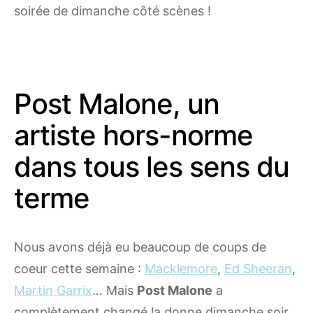
soirée de dimanche côté scènes !
Post Malone, un
artiste hors-norme
dans tous les sens du
terme
Nous avons déjà eu beaucoup de coups de
coeur cette semaine :
Macklemore
,
Ed Sheeran
,
Martin Garrix
… Mais
Post Malone
a
complètement changé la donne dimanche soir