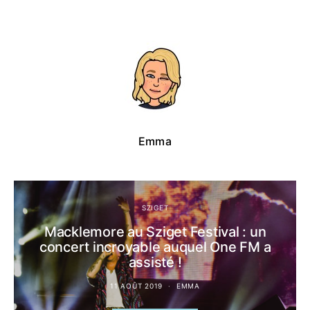
Emma
SZIGET
Macklemore au Sziget Festival : un
concert incroyable auquel One FM a
assisté !
11 AOÛT 2019
EMMA