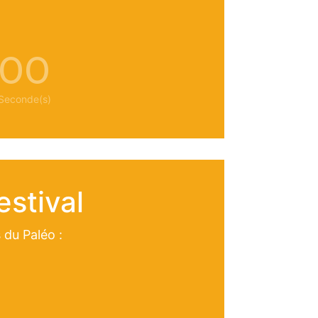
00
Seconde(s)
stival
 du Paléo :