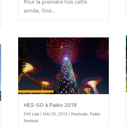
Pour la première fois cette
année, One...
HES-SO à Paléo 2019
PAR
Léa
|
MAI 29, 2019
|
Festivals
,
Paléo
Festival