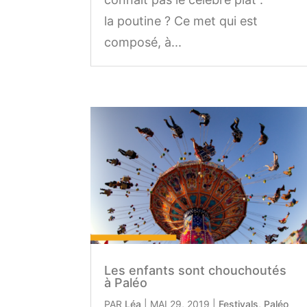
la poutine ? Ce met qui est
composé, à...
Les enfants sont chouchoutés
à Paléo
PAR
Léa
|
MAI 29, 2019
|
Festivals
,
Paléo