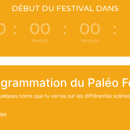
DÉBUT DU FESTIVAL DANS
0
:
00
:
00
:
Heure(s)
Minute(s)
ogrammation du Paléo Fe
quelques noms que tu verras sur les différentes scènes
let