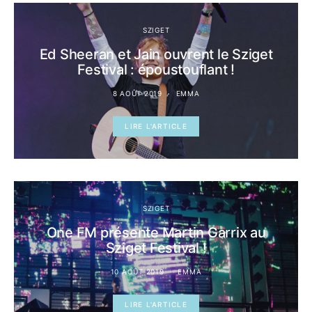
SZIGET
Ed Sheeran et Jain ouvrent le Sziget
Festival : époustouflant !
8 AOÛT 2019
EMMA
LIRE L'ARTICLE
SZIGET
One FM présente Martin Garrix au
Sziget Festival !
10 AOÛT 2019
EMMA
LIRE L'ARTICLE