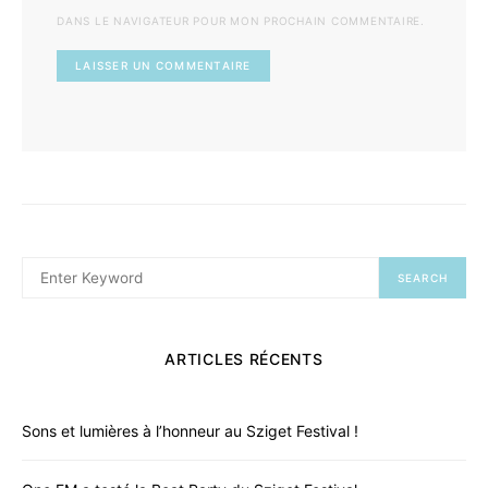
DANS LE NAVIGATEUR POUR MON PROCHAIN COMMENTAIRE.
SEARCH
When autocomplete results are available use up an
SEARCH
FOR:
ARTICLES RÉCENTS
Sons et lumières à l’honneur au Sziget Festival !